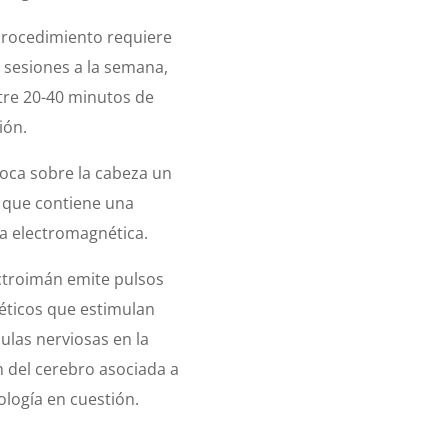
procedimiento requiere
s sesiones a la semana,
tre 20-40 minutos de
ión.
loca sobre la cabeza un
 que contiene una
a electromagnética.
ectroimán emite pulsos
ticos que estimulan
lulas nerviosas en la
n del cerebro asociada a
ología en cuestión.