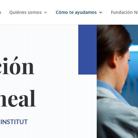
o
Quiénes somos
Cómo te ayudamos
Fundación N
ción
neal
INSTITUT