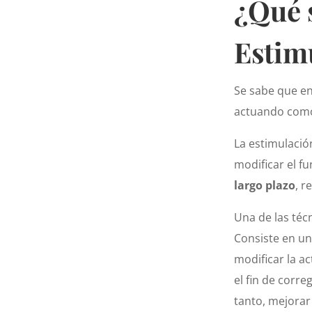
¿Qué s
Estim
Se sabe que en
actuando com
La estimulació
modificar el f
largo plazo
, r
Una de las téc
Consiste en un
modificar la a
el fin de corr
tanto, mejorar