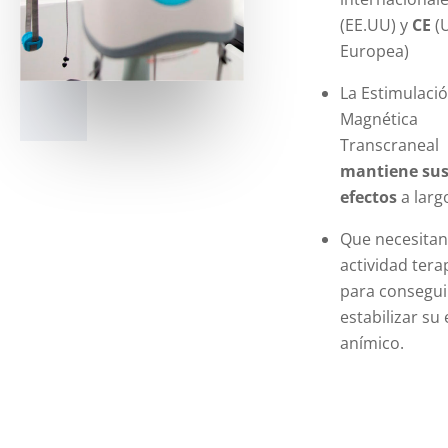
(EE.UU) y
CE
(
Europea)
La Estimulaci
Magnética
Transcraneal
mantiene su
efectos
a larg
Que necesitan
actividad tera
para consegui
estabilizar su
anímico.