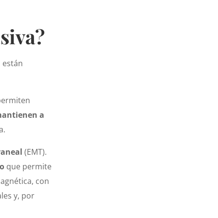
siva?
o están
 permiten
mantienen a
a.
raneal
(EMT).
o
que permite
magnética, con
les y, por