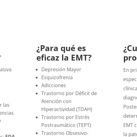
¿Para qué es
¿Cu
?
eficaz la EMT?
pro
asiva
Depresión Mayor
En pri
Esquizofrenia
especi
Adicciones
clínic
Trastorno por Déficit de
diagnó
Atención con
 las
Poste
Hiperactividad (TDAH)
encias
deter
Trastorno por Estrés
y
Postraumático (TEPT)
EMT c
Trastorno Obsesivo-
la pat
es:
FDA