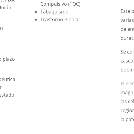
Compulsivo (TOC)
Unión
Este 
Tabaquismo
Trastorno Bipolar
varia
ón
de en
durac
s
Se co
o plazo
casco
bobin
péutica
El el
r
magné
 estado
las cé
regió
la pat